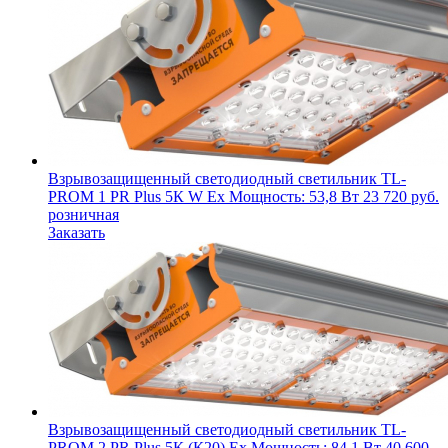
Взрывозащищенный светодиодный светильник
TL-
PROM 1 PR Plus 5К W Ex
Мощность: 53,8 Вт
23 720
руб.
розничная
Заказать
Взрывозащищенный светодиодный светильник
TL-
PROM 2 PR Plus 5К (К20) Ex
Мощность: 84,1 Вт
40 600