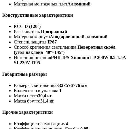
Материал монтажных плат
Алюминий
Конструктивные характеристики
КСС
D (120°)
Рассеиватель
Прозрачный
Материал корпуса
Анодированный алюминий
Степень защиты
IP67
Способ крепления светильника
Поворотная скоба
(угол наклона -40°+145°)
Источник питания
PHILIPS Xitanium LP 200W 0.5-1.5A
S1 230V I195
Габаритные размеры
Размеры светильника
832×576×76 мм
Количество в упаковке
1
Масса нетто
30,4 кг
Масса брутто
31,4 кг
Прочие характеристики
Коэффициент пульсации
≤4
Коэффициент мощности, Cos Φ
≥ 0,95