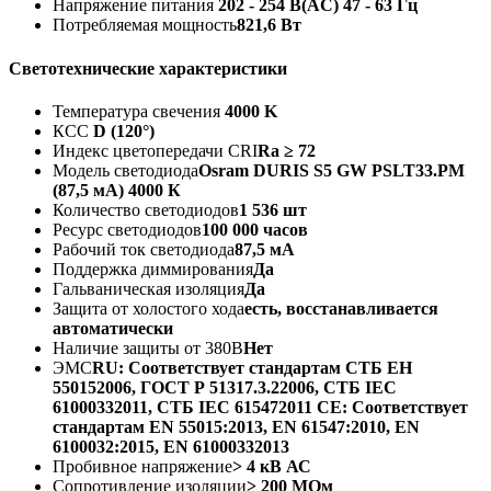
Напряжение питания
202 - 254 B(AC) 47 - 63 Гц
Потребляемая мощность
821,6 Вт
Светотехнические характеристики
Температура свечения
4000 K
КСС
D (120°)
Индекс цветопередачи CRI
Ra ≥ 72
Модель светодиода
Osram DURIS S5 GW PSLT33.PM
(87,5 мА) 4000 К
Количество светодиодов
1 536 шт
Ресурс светодиодов
100 000 часов
Рабочий ток светодиода
87,5 мА
Поддержка диммирования
Да
Гальваническая изоляция
Да
Защита от холостого хода
есть, восстанавливается
автоматически
Наличие защиты от 380В
Нет
ЭМС
RU: Соответствует стандартам СТБ ЕН
550152006, ГОСТ Р 51317.3.22006, СТБ IEC
61000332011, СТБ IEC 615472011 CE: Соответствует
стандартам EN 55015:2013, EN 61547:2010, EN
6100032:2015, EN 61000332013
Пробивное напряжение
> 4 кВ АС
Сопротивление изоляции
> 200 МОм