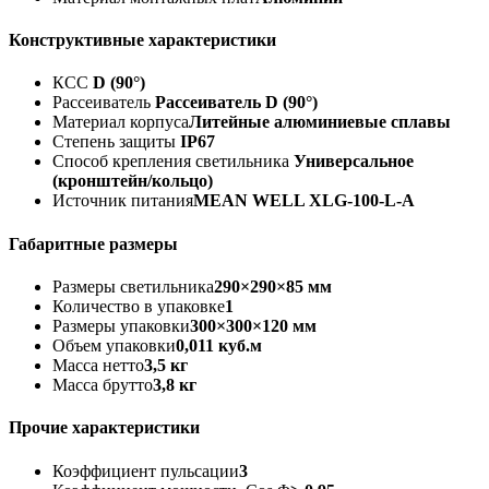
Конструктивные характеристики
КСС
D (90°)
Рассеиватель
Рассеиватель D (90°)
Материал корпуса
Литейные алюминиевые сплавы
Степень защиты
IP67
Способ крепления светильника
Универсальное
(кронштейн/кольцо)
Источник питания
MEAN WELL XLG-100-L-A
Габаритные размеры
Размеры светильника
290×290×85 мм
Количество в упаковке
1
Размеры упаковки
300×300×120 мм
Объем упаковки
0,011 куб.м
Масса нетто
3,5 кг
Масса брутто
3,8 кг
Прочие характеристики
Коэффициент пульсации
3