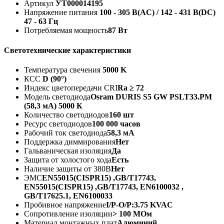
Артикул
УТ000014195
Напряжение питания
100 - 305 В(AC) / 142 - 431 В(DC)
47 - 63 Гц
Потребляемая мощность
87 Вт
Светотехнические характеристики
Температура свечения
5000 K
КСС
D (90°)
Индекс цветопередачи CRI
Ra ≥ 72
Модель светодиода
Osram DURIS S5 GW PSLT33.PM
(58,3 мА) 5000 К
Количество светодиодов
160 шт
Ресурс светодиодов
100 000 часов
Рабочий ток светодиода
58,3 мА
Поддержка диммирования
Нет
Гальваническая изоляция
Да
Защита от холостого хода
Есть
Наличие защиты от 380В
Нет
ЭМС
EN55015(CISPR15) ,GB/T17743,
EN55015(CISPR15) ,GB/T17743, EN6100032 ,
GB/T17625.1, EN6100033
Пробивное напряжение
I/P-O/P:3.75 KVAC
Сопротивление изоляции
> 100 МОм
Материал монтажных плат
Алюминий