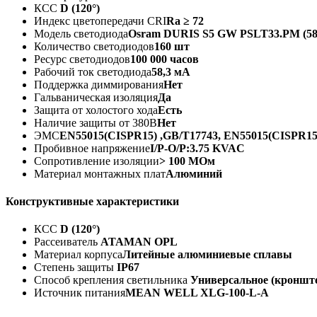
КСС
D (120°)
Индекс цветопередачи CRI
Ra ≥ 72
Модель светодиода
Osram DURIS S5 GW PSLT33.PM (58,
Количество светодиодов
160 шт
Ресурс светодиодов
100 000 часов
Рабочий ток светодиода
58,3 мА
Поддержка диммирования
Нет
Гальваническая изоляция
Да
Защита от холостого хода
Есть
Наличие защиты от 380В
Нет
ЭМС
EN55015(CISPR15) ,GB/T17743, EN55015(CISPR15)
Пробивное напряжение
I/P-O/P:3.75 KVAC
Сопротивление изоляции
> 100 МОм
Материал монтажных плат
Алюминий
Конструктивные характеристики
КСС
D (120°)
Рассеиватель
ATAMAN OPL
Материал корпуса
Литейные алюминиевые сплавы
Степень защиты
IP67
Способ крепления светильника
Универсальное (кроншт
Источник питания
MEAN WELL XLG-100-L-A