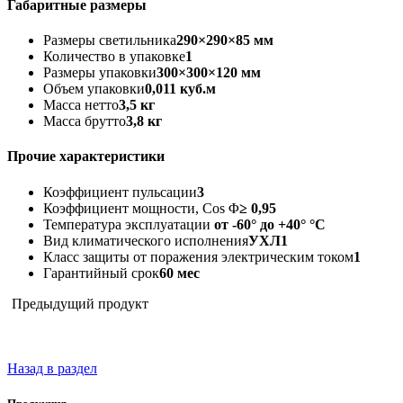
Габаритные размеры
Размеры светильника
290×290×85 мм
Количество в упаковке
1
Размеры упаковки
300×300×120 мм
Объем упаковки
0,011 куб.м
Масса нетто
3,5 кг
Масса брутто
3,8 кг
Прочие характеристики
Коэффициент пульсации
3
Коэффициент мощности, Cos Φ
≥ 0,95
Температура эксплуатации
от -60° до +40° °C
Вид климатического исполнения
УХЛ1
Класс защиты от поражения электрическим током
1
Гарантийный срок
60 мес
Предыдущий продукт
Назад в раздел