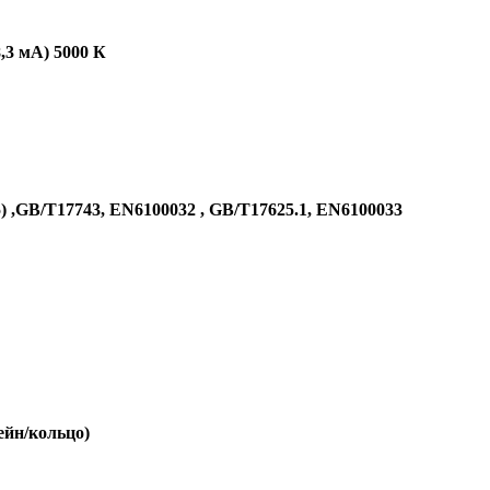
3 мА) 5000 К
 ,GB/T17743, EN6100032 , GB/T17625.1, EN6100033
ейн/кольцо)