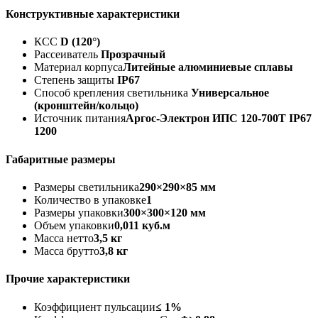
Конструктивные характеристики
КСС
D (120°)
Рассеиватель
Прозрачный
Материал корпуса
Литейные алюминиевые сплавы
Степень защиты
IP67
Способ крепления светильника
Универсальное
(кронштейн/кольцо)
Источник питания
Аргос-Электрон ИПС 120-700Т IP67
1200
Габаритные размеры
Размеры светильника
290×290×85 мм
Количество в упаковке
1
Размеры упаковки
300×300×120 мм
Объем упаковки
0,011 куб.м
Масса нетто
3,5 кг
Масса брутто
3,8 кг
Прочие характеристики
Коэффициент пульсации
≤ 1%