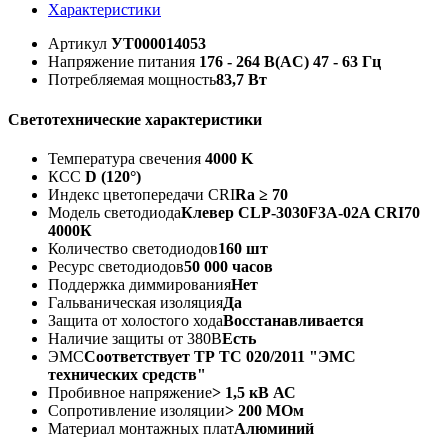
Характеристики
Артикул
УТ000014053
Напряжение питания
176 - 264 B(AC) 47 - 63 Гц
Потребляемая мощность
83,7 Вт
Светотехнические характеристики
Температура свечения
4000 K
КСС
D (120°)
Индекс цветопередачи CRI
Ra ≥ 70
Модель светодиода
Клевер CLP-3030F3A-02A CRI70
4000К
Количество светодиодов
160 шт
Ресурс светодиодов
50 000 часов
Поддержка диммирования
Нет
Гальваническая изоляция
Да
Защита от холостого хода
Восстанавливается
Наличие защиты от 380В
Есть
ЭМС
Соответствует ТР ТС 020/2011 "ЭМС
технических средств"
Пробивное напряжение
> 1,5 кВ АС
Сопротивление изоляции
> 200 МОм
Материал монтажных плат
Алюминий