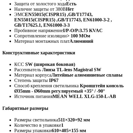
Защита от холостого хода
Есть
Наличие защиты от 380В
Нет
ЭМС
EN55015(CISPR15) ,GB/T17743,
EN55015(CISPR15) ,GB/T17743, EN61000-3-2 ,
GB/T17625.1, EN61000-3-3
Пробивное напряжение
I/P-O/P:3.75 KVAC
Сопротивление изоляции
> 100 МОм
Материал монтажных плат
Алюминий
Конструктивные характеристики
КСС
SW (широкая боковая)
Рассеиватель
Линза TL-lens Magistral SW
Материал корпуса
Литейные алюминиевые сплавы
Степень защиты
IP67
Способ крепления светильника
Кронштейн консоль
Ø35mm - Ø60mm регулируемый +35° / -90°
Источник питания
MEAN WELL XLG-150-L-AB
Габаритные размеры
Размеры светильника
511×320×92 мм
Количество в упаковке
1
Размеры упаковки
610×405×155 мм