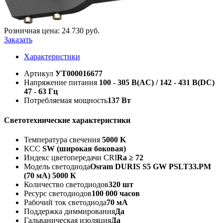
Розничная цена:
24 730
руб.
Заказать
Характеристики
Артикул
УТ000016677
Напряжение питания
100 - 305 В(AC) / 142 - 431 В(DC)
47 - 63 Гц
Потребляемая мощность
137 Вт
Светотехнические характеристики
Температура свечения
5000 K
КСС
SW (широкая боковая)
Индекс цветопередачи CRI
Ra ≥ 72
Модель светодиода
Osram DURIS S5 GW PSLT33.PM
(70 мА) 5000 К
Количество светодиодов
320 шт
Ресурс светодиодов
100 000 часов
Рабочий ток светодиода
70 мА
Поддержка диммирования
Да
Гальваническая изоляция
Да