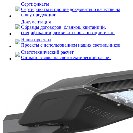
Сертификаты
Сертификаты и прочие документы о качестве на
нашу продукцию
Документация
Образцы договоров, бланков, квитанций,
спецификации, реквизиты организации и т.п.
Наши проекты
Проекты с использованием наших светильников
Светотехнический расчет
Он-лайн заявка на светотехнический расчет