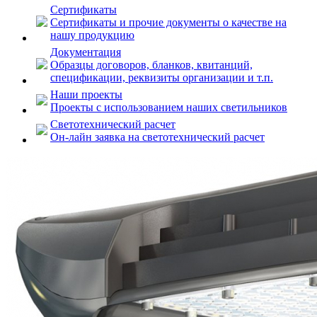
Сертификаты
Сертификаты и прочие документы о качестве на
нашу продукцию
Документация
Образцы договоров, бланков, квитанций,
спецификации, реквизиты организации и т.п.
Наши проекты
Проекты с использованием наших светильников
Светотехнический расчет
Он-лайн заявка на светотехнический расчет