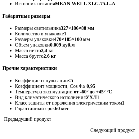
Источник питания
MEAN WELL XLG-75-L-A
Габаритные размеры
Размеры светильника
327×186×88 мм
Количество в упаковке
1
Размеры упаковки
470×185×100 мм
Объем упаковки
0,009 куб.м
Масса нетто
2,4 кг
Масса брутто
2,6 кг
Прочие характеристики
Коэффициент пульсации
≤5
Коэффициент мощности, Cos Φ
≥ 0,95
Температура эксплуатации
от -60° до +45° °C
Вид климатического исполнения
УХЛ1
Класс защиты от поражения электрическим током
1
Гарантийный срок
60 мес
Предыдущий продукт
Следующий продукт