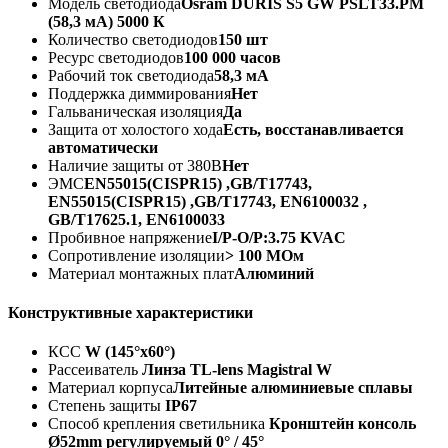
Модель светодиода
Osram DURIS S5 GW PSLT33.PM
(58,3 мА) 5000 К
Количество светодиодов
150 шт
Ресурс светодиодов
100 000 часов
Рабочий ток светодиода
58,3 мА
Поддержка диммирования
Нет
Гальваническая изоляция
Да
Защита от холостого хода
Есть, восстанавливается
автоматически
Наличие защиты от 380В
Нет
ЭМС
EN55015(CISPR15) ,GB/T17743,
EN55015(CISPR15) ,GB/T17743, EN6100032 ,
GB/T17625.1, EN6100033
Пробивное напряжение
I/P-O/P:3.75 KVAC
Сопротивление изоляции
> 100 МОм
Материал монтажных плат
Алюминий
Конструктивные характеристики
КСС
W (145°х60°)
Рассеиватель
Линза TL-lens Magistral W
Материал корпуса
Литейные алюминиевые сплавы
Степень защиты
IP67
Способ крепления светильника
Кронштейн консоль
Ø52mm регулируемый 0° / 45°