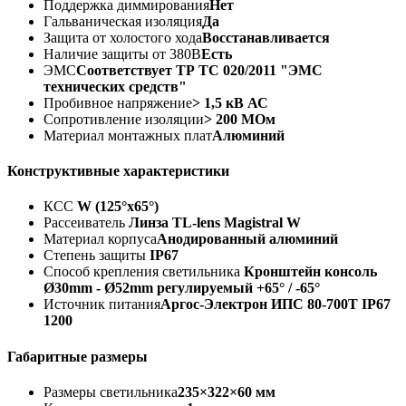
Поддержка диммирования
Нет
Гальваническая изоляция
Да
Защита от холостого хода
Восстанавливается
Наличие защиты от 380В
Есть
ЭМС
Соответствует ТР ТС 020/2011 "ЭМС
технических средств"
Пробивное напряжение
> 1,5 кВ АС
Сопротивление изоляции
> 200 МОм
Материал монтажных плат
Алюминий
Конструктивные характеристики
КСС
W (125°х65°)
Рассеиватель
Линза TL-lens Magistral W
Материал корпуса
Анодированный алюминий
Степень защиты
IP67
Способ крепления светильника
Кронштейн консоль
Ø30mm - Ø52mm регулируемый +65° / -65°
Источник питания
Аргос-Электрон ИПС 80-700Т IP67
1200
Габаритные размеры
Размеры светильника
235×322×60 мм