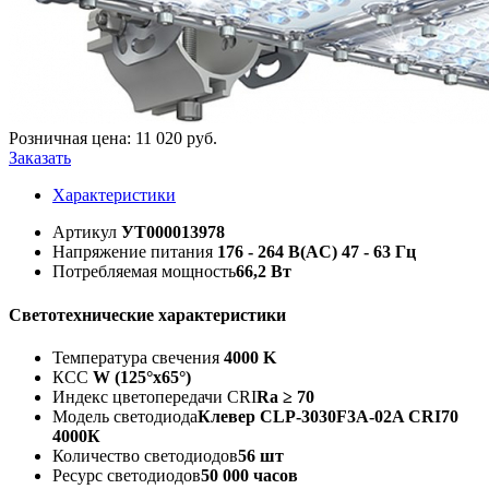
Розничная цена:
11 020
руб.
Заказать
Характеристики
Артикул
УТ000013978
Напряжение питания
176 - 264 B(AC) 47 - 63 Гц
Потребляемая мощность
66,2 Вт
Светотехнические характеристики
Температура свечения
4000 K
КСС
W (125°х65°)
Индекс цветопередачи CRI
Ra ≥ 70
Модель светодиода
Клевер CLP-3030F3A-02A CRI70
4000К
Количество светодиодов
56 шт
Ресурс светодиодов
50 000 часов