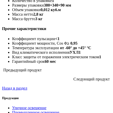
Количество в упаковке
1
Размеры упаковки
380×340×90 мм
Объем упаковки
0,012 куб.м
Масса нетто
2,8 кг
Масса брутто
3 кг
Прочие характеристики
Коэффициент пульсации
<1
Коэффициент мощности, Cos Φ
≥ 0,95
Температура эксплуатации
от -60° до +45° °C
Вид климатического исполнения
УХЛ1
Класс защиты от поражения электрическим током
1
Гарантийный срок
60 мес
Предыдущий продукт
Следующий продукт
Назад в раздел
Продукция
Уличное освещение
Промышленное освещение