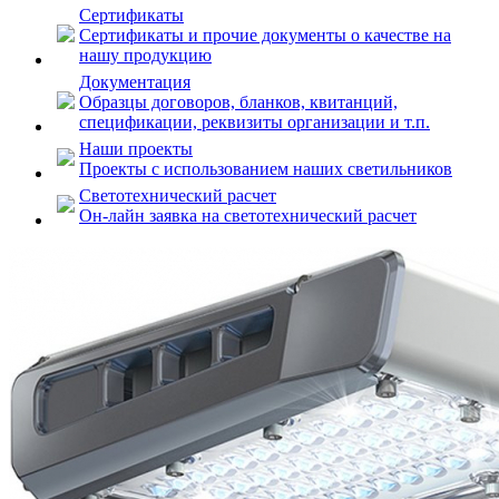
Сертификаты
Сертификаты и прочие документы о качестве на
нашу продукцию
Документация
Образцы договоров, бланков, квитанций,
спецификации, реквизиты организации и т.п.
Наши проекты
Проекты с использованием наших светильников
Светотехнический расчет
Он-лайн заявка на светотехнический расчет